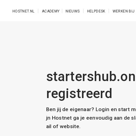
Ga naar de hoofdinhoud
HOSTNET.NL
ACADEMY
NIEUWS
HELPDESK
WERKEN BIJ
startershub.onl
registreerd
Ben jij de eigenaar? Login en start 
jn Hostnet ga je eenvoudig aan de 
ail of website.